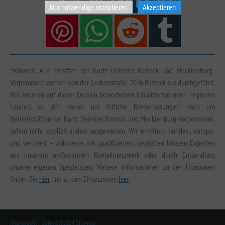
Nur notwendige akzeptieren
Akzeptieren
*Hinweis: Alle Einsätze der Kurtz Detektei Rostock und Mecklenburg-
Vorpommern werden von der Grubenstraße 20 in Rostock aus durchgeführt.
Bei anderen auf dieser Domain beworbenen Einsatzorten oder -regionen
handelt es sich weder um örtliche Niederlassungen noch um
Betriebsstätten der Kurtz Detektei Rostock und Mecklenburg-Vorpommern,
sofern nicht explizit anders ausgewiesen. Wir ermitteln bundes-, europa-
und weltweit – wahlweise mit qualifizierten, geprüften lokalen Experten
aus unserem umfassenden Kontaktnetzwerk oder durch Entsendung
unserer eigenen Spezialisten. Weitere Informationen zu den Honoraren
finden Sie
hier
und zu den Einsatzorten
hier
.
Impressum
|
Datenschutz
|
Sitemap