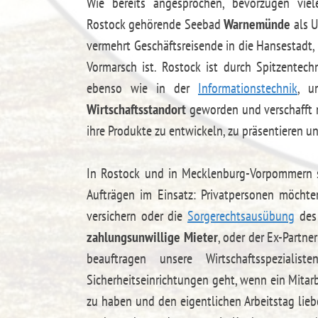
Wie bereits angesprochen, bevorzugen vie
Rostock gehörende Seebad
Warnemünde
als U
vermehrt Geschäftsreisende in die Hansestadt,
Vormarsch ist. Rostock ist durch Spitzentech
ebenso wie in der
Informationstechnik
, u
Wirtschaftsstandort
geworden und verschafft n
ihre Produkte zu entwickeln, zu präsentieren 
In Rostock und in Mecklenburg-Vorpommern si
Aufträgen im Einsatz: Privatpersonen möchten
versichern oder die
Sorgerechtsausübung
des 
zahlungsunwillige Mieter
, oder der Ex-Partner
beauftragen unsere Wirtschaftsspezial
Sicherheitseinrichtungen geht, wenn ein Mitarb
zu haben und den eigentlichen Arbeitstag lie