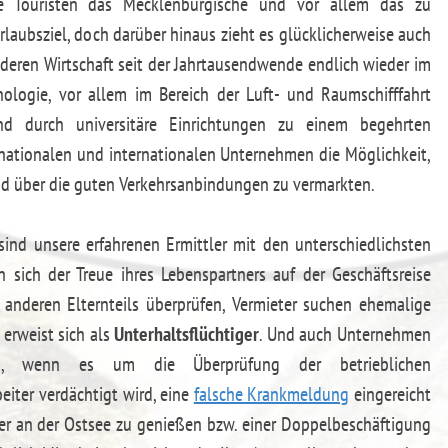
le Touristen das Mecklenburgische und vor allem das zu
rlaubsziel, doch darüber hinaus zieht es glücklicherweise auch
 deren Wirtschaft seit der Jahrtausendwende endlich wieder im
nologie, vor allem im Bereich der Luft- und Raumschifffahrt
nd durch universitäre Einrichtungen zu einem begehrten
ationalen und internationalen Unternehmen die Möglichkeit,
und über die guten Verkehrsanbindungen zu vermarkten.
nd unsere erfahrenen Ermittler mit den unterschiedlichsten
 sich der Treue ihres Lebenspartners auf der Geschäftsreise
anderen Elternteils überprüfen, Vermieter suchen ehemalige
 erweist sich als
Unterhaltsflüchtiger
. Und auch Unternehmen
isten, wenn es um die Überprüfung der betrieblichen
eiter verdächtigt wird, eine
falsche Krankmeldung
eingereicht
ber an der Ostsee zu genießen bzw. einer Doppelbeschäftigung